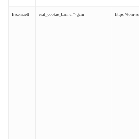
Essenziell
real_cookie_banner*-gcm
https://tom-s