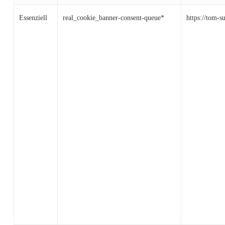
Essenziell
real_cookie_banner-consent-queue*
https://tom-s