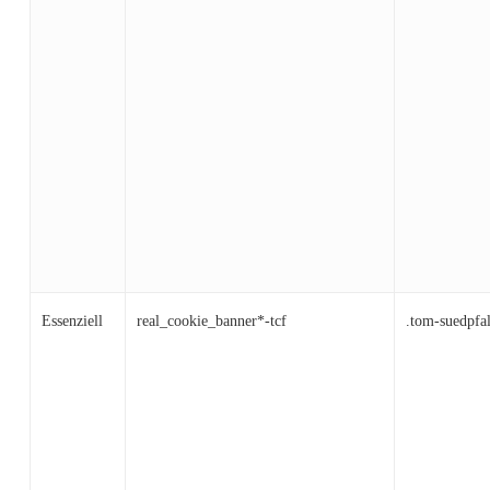
Essenziell
real_cookie_banner*-tcf
.tom-suedpfa