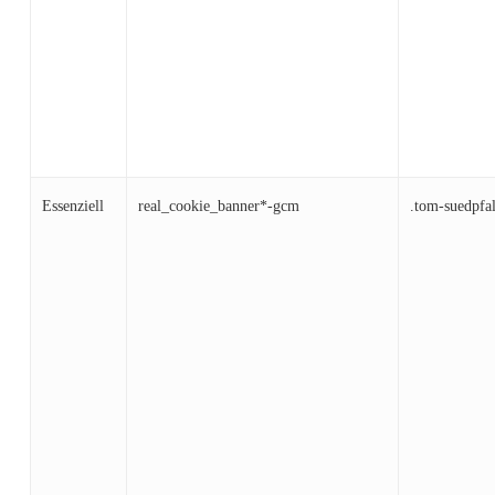
Essenziell
real_cookie_banner*-gcm
.tom-suedpfa