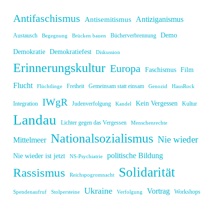
Antifaschismus
Antiziganismus
Antisemitismus
Demo
Austausch
Bücherverbrennung
Begegnung
Brücken bauen
Demokratie
Demokratiefest
Diskussion
Erinnerungskultur
Europa
Faschismus
Film
Flucht
Freiheit
Gemeinsam statt einsam
Flüchtlinge
Genozid
HausRock
IWgR
Kein Vergessen
Integration
Judenverfolgung
Kultur
Kandel
Landau
Lichter gegen das Vergessen
Menschenrechte
Nationalsozialismus
Nie wieder
Mittelmeer
politische Bildung
Nie wieder ist jetzt
NS-Psychiatrie
Solidarität
Rassismus
Reichspogromnacht
Ukraine
Vortrag
Workshops
Spendenaufruf
Stolpersteine
Verfolgung