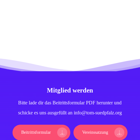
Mitglied werden
Bitte lade dir das Beitrittsformular PDF herunter und
schicke es uns ausgefüllt an info@tom-suedpfalz.org
Beitrittsformular
Vereinssatzung