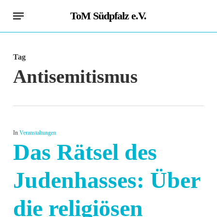
Skip
Menu
ToM Südpfalz e.V.
to
main
content
Tag
Antisemitismus
In
Veranstaltungen
Das Rätsel des
Judenhasses: Über
die religiösen