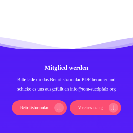
Mitglied werden
Bitte lade dir das Beitrittsformular PDF herunter und
schicke es uns ausgefüllt an info@tom-suedpfalz.org
Beitrittsformular
Vereinssatzung