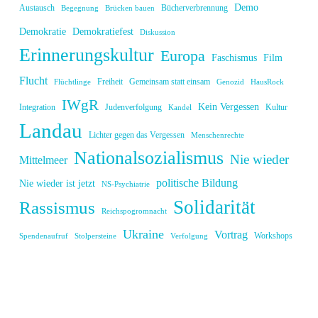
Demo
Austausch
Bücherverbrennung
Begegnung
Brücken bauen
Demokratie
Demokratiefest
Diskussion
Erinnerungskultur
Europa
Faschismus
Film
Flucht
Freiheit
Gemeinsam statt einsam
Flüchtlinge
Genozid
HausRock
IWgR
Kein Vergessen
Integration
Judenverfolgung
Kultur
Kandel
Landau
Lichter gegen das Vergessen
Menschenrechte
Nationalsozialismus
Nie wieder
Mittelmeer
politische Bildung
Nie wieder ist jetzt
NS-Psychiatrie
Solidarität
Rassismus
Reichspogromnacht
Ukraine
Vortrag
Workshops
Spendenaufruf
Stolpersteine
Verfolgung