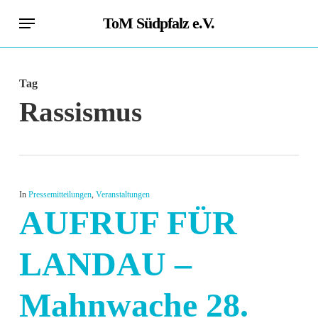
Skip
Menu
ToM Südpfalz e.V.
to
main
content
Tag
Rassismus
In
Pressemitteilungen
,
Veranstaltungen
AUFRUF FÜR
LANDAU –
Mahnwache 28.