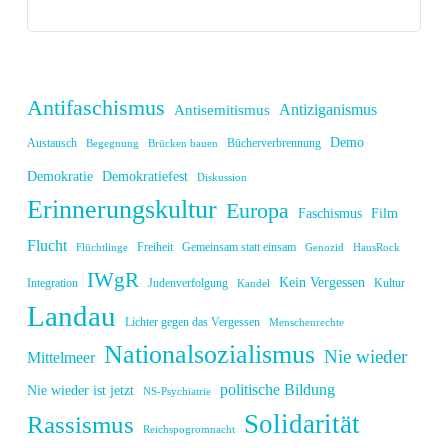
Antifaschismus
Antiziganismus
Antisemitismus
Demo
Austausch
Bücherverbrennung
Begegnung
Brücken bauen
Demokratie
Demokratiefest
Diskussion
Erinnerungskultur
Europa
Faschismus
Film
Flucht
Freiheit
Gemeinsam statt einsam
Flüchtlinge
Genozid
HausRock
IWgR
Kein Vergessen
Integration
Judenverfolgung
Kultur
Kandel
Landau
Lichter gegen das Vergessen
Menschenrechte
Nationalsozialismus
Nie wieder
Mittelmeer
politische Bildung
Nie wieder ist jetzt
NS-Psychiatrie
Solidarität
Rassismus
Reichspogromnacht