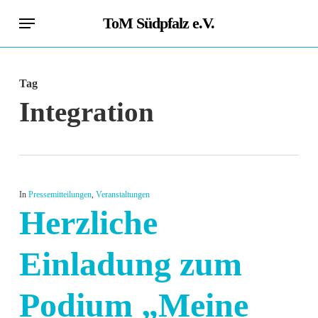
Skip
Menu
ToM Südpfalz e.V.
to
main
content
Tag
Integration
In
Pressemitteilungen
,
Veranstaltungen
Herzliche
Einladung zum
Podium „Meine