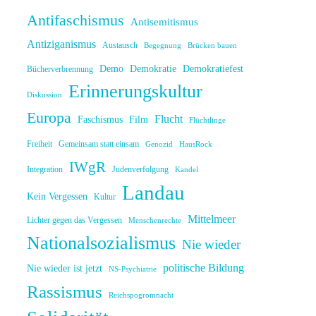
Antifaschismus
Antisemitismus
Antiziganismus
Austausch
Begegnung
Brücken bauen
Demo
Demokratie
Demokratiefest
Bücherverbrennung
Erinnerungskultur
Diskussion
Europa
Flucht
Faschismus
Film
Flüchtlinge
Freiheit
Gemeinsam statt einsam
Genozid
HausRock
IWgR
Integration
Judenverfolgung
Kandel
Landau
Kein Vergessen
Kultur
Mittelmeer
Lichter gegen das Vergessen
Menschenrechte
Nationalsozialismus
Nie wieder
politische Bildung
Nie wieder ist jetzt
NS-Psychiatrie
Rassismus
Reichspogromnacht