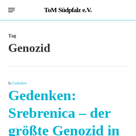
Skip
Menu
ToM Südpfalz e.V.
to
main
content
Tag
Genozid
In
Gedenken
Gedenken:
Srebrenica – der
größte Genozid in