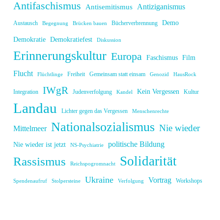
Antifaschismus
Antiziganismus
Antisemitismus
Demo
Austausch
Bücherverbrennung
Begegnung
Brücken bauen
Demokratie
Demokratiefest
Diskussion
Erinnerungskultur
Europa
Faschismus
Film
Flucht
Freiheit
Gemeinsam statt einsam
Flüchtlinge
Genozid
HausRock
IWgR
Kein Vergessen
Integration
Judenverfolgung
Kultur
Kandel
Landau
Lichter gegen das Vergessen
Menschenrechte
Nationalsozialismus
Nie wieder
Mittelmeer
politische Bildung
Nie wieder ist jetzt
NS-Psychiatrie
Solidarität
Rassismus
Reichspogromnacht
Ukraine
Vortrag
Workshops
Spendenaufruf
Stolpersteine
Verfolgung