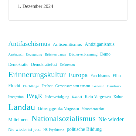
1. Dezember 2024
Antifaschismus
Antiziganismus
Antisemitismus
Demo
Austausch
Bücherverbrennung
Begegnung
Brücken bauen
Demokratie
Demokratiefest
Diskussion
Erinnerungskultur
Europa
Faschismus
Film
Flucht
Freiheit
Gemeinsam statt einsam
Flüchtlinge
Genozid
HausRock
IWgR
Kein Vergessen
Integration
Judenverfolgung
Kultur
Kandel
Landau
Lichter gegen das Vergessen
Menschenrechte
Nationalsozialismus
Nie wieder
Mittelmeer
politische Bildung
Nie wieder ist jetzt
NS-Psychiatrie