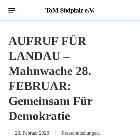
Skip
Menu
ToM Südpfalz e.V.
to
main
content
AUFRUF FÜR
LANDAU –
Mahnwache 28.
FEBRUAR:
Gemeinsam Für
Demokratie
26. Februar 2026
Pressemitteilungen
,