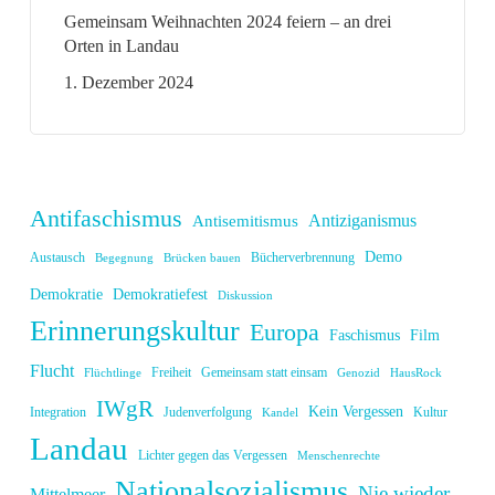
Gemeinsam Weihnachten 2024 feiern – an drei
Orten in Landau
1. Dezember 2024
Antifaschismus
Antiziganismus
Antisemitismus
Demo
Austausch
Bücherverbrennung
Begegnung
Brücken bauen
Demokratie
Demokratiefest
Diskussion
Erinnerungskultur
Europa
Faschismus
Film
Flucht
Freiheit
Gemeinsam statt einsam
Flüchtlinge
Genozid
HausRock
IWgR
Kein Vergessen
Integration
Judenverfolgung
Kultur
Kandel
Landau
Lichter gegen das Vergessen
Menschenrechte
Nationalsozialismus
Nie wieder
Mittelmeer