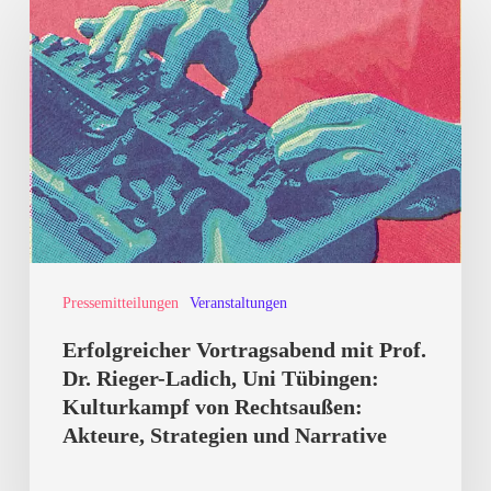
Vortragsabend
mit
Prof.
Dr.
Rieger-
Ladich,
Uni
Tübingen:
Pressemitteilungen
Veranstaltungen
Kulturkampf
von
Erfolgreicher Vortragsabend mit Prof.
Rechtsaußen:
Dr. Rieger-Ladich, Uni Tübingen:
Kulturkampf von Rechtsaußen:
Akteure,
Akteure, Strategien und Narrative
Strategien
und