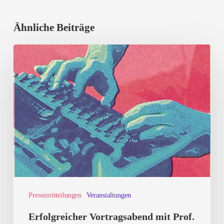
Ähnliche Beiträge
Erfolgreicher
Vortragsabend
mit
Prof.
Dr.
Rieger-
Ladich,
Uni
Tübingen:
Pressemitteilungen
Veranstaltungen
Kulturkampf
von
Erfolgreicher Vortragsabend mit Prof.