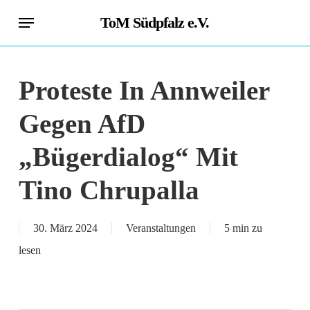
Skip
Menu
ToM Südpfalz e.V.
to
main
content
Proteste In Annweiler
Gegen AfD
„Bügerdialog“ Mit
Tino Chrupalla
30. März 2024
Veranstaltungen
5 min zu
lesen