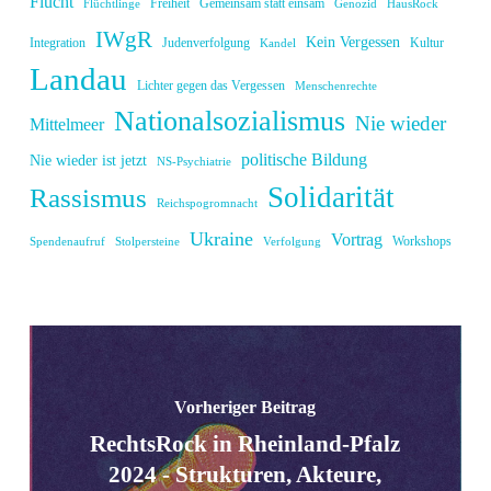
Flucht
Freiheit
Gemeinsam statt einsam
Flüchtlinge
Genozid
HausRock
IWgR
Kein Vergessen
Integration
Judenverfolgung
Kultur
Kandel
Landau
Lichter gegen das Vergessen
Menschenrechte
Nationalsozialismus
Nie wieder
Mittelmeer
politische Bildung
Nie wieder ist jetzt
NS-Psychiatrie
Solidarität
Rassismus
Reichspogromnacht
Ukraine
Vortrag
Workshops
Spendenaufruf
Stolpersteine
Verfolgung
Vorheriger Beitrag
RechtsRock in Rheinland-Pfalz
2024 - Strukturen, Akteure,