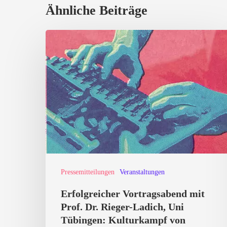
Ähnliche Beiträge
Erfolgreicher
Vortragsabend
mit
Prof.
Dr.
Rieger-
Ladich,
Uni
Tübingen:
Pressemitteilungen
Veranstaltungen
Kulturkampf
Erfolgreicher Vortragsabend mit
von
Prof. Dr. Rieger-Ladich, Uni
Rechtsaußen:
Tübingen: Kulturkampf von