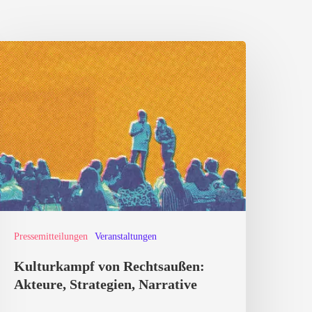
ulturkampf
on
echtsaußen:
kteure,
trategien,
arrative
Pressemitteilungen
Veranstaltungen
Kulturkampf von Rechtsaußen:
Akteure, Strategien, Narrative