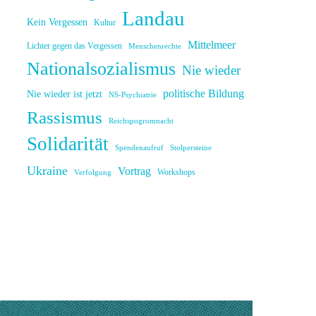
Landau
Kein Vergessen
Kultur
Mittelmeer
Lichter gegen das Vergessen
Menschenrechte
Nationalsozialismus
Nie wieder
politische Bildung
Nie wieder ist jetzt
NS-Psychiatrie
Rassismus
Reichspogromnacht
Solidarität
Spendenaufruf
Stolpersteine
Ukraine
Vortrag
Workshops
Verfolgung