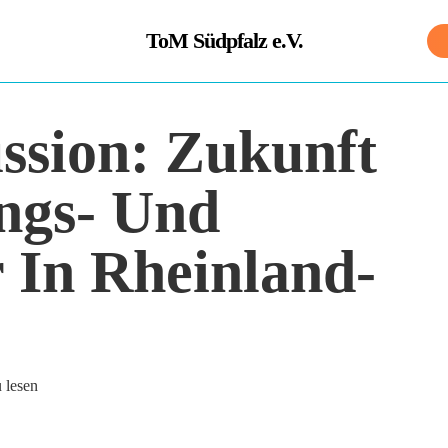
ToM Südpfalz e.V.
ssion: Zukunft
ngs- Und
 In Rheinland-
 lesen