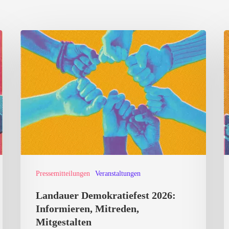
Landauer
K
Demokratiefest
v
2026:
R
Informieren,
A
Mitreden,
S
Mitgestalten
N
Pressemitteilungen
Veranstaltungen
Landauer Demokratiefest 2026:
Informieren, Mitreden,
Mitgestalten