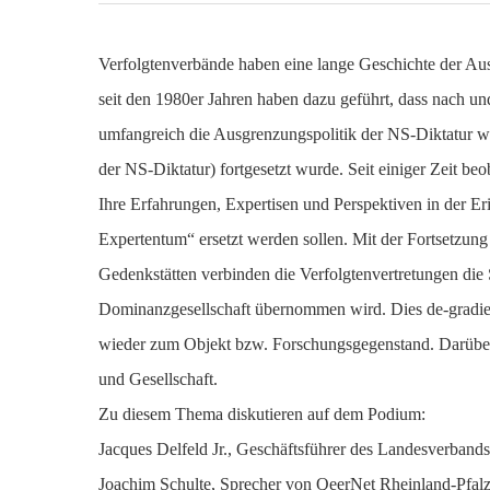
Verfolgtenverbände haben eine lange Geschichte der Aus
seit den 1980er Jahren haben dazu geführt, dass nach u
umfangreich die Ausgrenzungspolitik der NS-Diktatur wa
der NS-Diktatur) fortgesetzt wurde. Seit einiger Zeit b
Ihre Erfahrungen, Expertisen und Perspektiven in der E
Expertentum“ ersetzt werden sollen. Mit der Fortsetzun
Gedenkstätten verbinden die Verfolgtenvertretungen die
Dominanzgesellschaft übernommen wird. Dies de-gradier
wieder zum Objekt bzw. Forschungsgegenstand. Darüber h
und Gesellschaft.
Zu diesem Thema diskutieren auf dem Podium:
Jacques Delfeld Jr., Geschäftsführer des Landesverband
Joachim Schulte, Sprecher von QeerNet Rheinland-Pfal