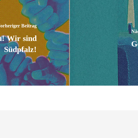
orheriger Beitrag
Näc
! Wir sind
G
Südpfalz!