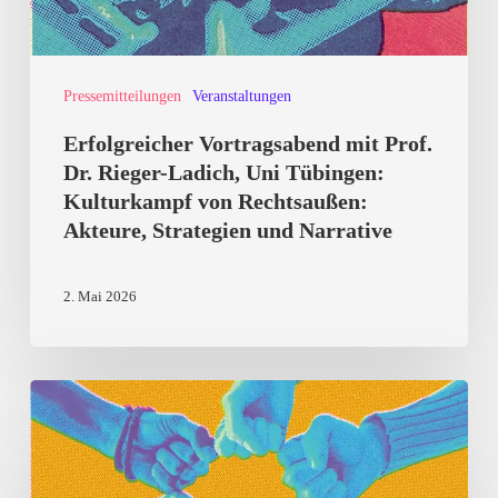
Uni
Tübingen:
Pressemitteilungen
Veranstaltungen
Kulturkampf
von
Erfolgreicher Vortragsabend mit Prof.
Rechtsaußen:
Dr. Rieger-Ladich, Uni Tübingen:
Kulturkampf von Rechtsaußen:
Akteure,
Akteure, Strategien und Narrative
Strategien
und
2. Mai 2026
Narrative
Landauer
Demokratiefest
2026: