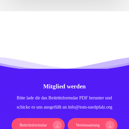
Mitglied werden
Bitte lade dir das Beitrittsformular PDF herunter und
schicke es uns ausgefüllt an info@tom-suedpfalz.org
Beitrittsformular
Vereinssatzung