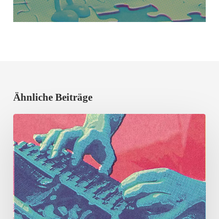
Ähnliche Beiträge
Erfolgreicher
Vortragsabend
mit
Prof.
Dr.
Rieger-
Ladich,