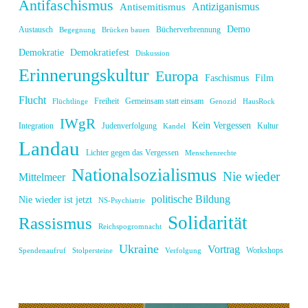
Antifaschismus
Antiziganismus
Antisemitismus
Demo
Austausch
Bücherverbrennung
Begegnung
Brücken bauen
Demokratie
Demokratiefest
Diskussion
Erinnerungskultur
Europa
Faschismus
Film
Flucht
Freiheit
Gemeinsam statt einsam
Flüchtlinge
Genozid
HausRock
IWgR
Kein Vergessen
Integration
Judenverfolgung
Kultur
Kandel
Landau
Lichter gegen das Vergessen
Menschenrechte
Nationalsozialismus
Nie wieder
Mittelmeer
politische Bildung
Nie wieder ist jetzt
NS-Psychiatrie
Solidarität
Rassismus
Reichspogromnacht
Ukraine
Vortrag
Workshops
Spendenaufruf
Stolpersteine
Verfolgung