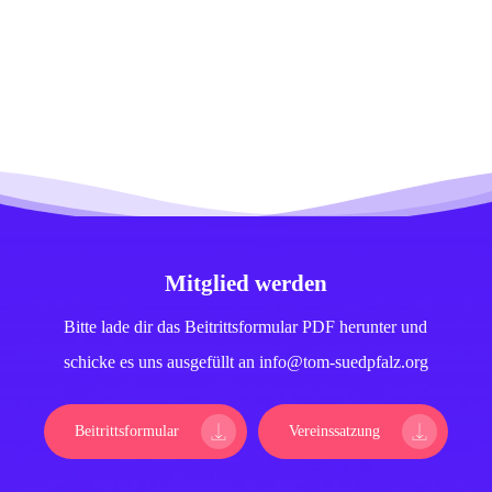
Mitglied werden
Bitte lade dir das Beitrittsformular PDF herunter und
schicke es uns ausgefüllt an info@tom-suedpfalz.org
Beitrittsformular
Vereinssatzung