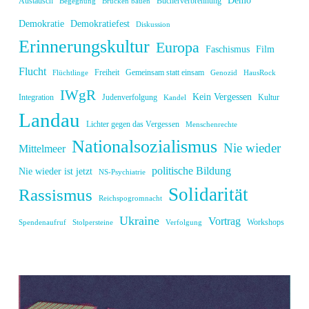
Demo
Austausch
Bücherverbrennung
Begegnung
Brücken bauen
Demokratie
Demokratiefest
Diskussion
Erinnerungskultur
Europa
Faschismus
Film
Flucht
Freiheit
Gemeinsam statt einsam
Flüchtlinge
Genozid
HausRock
IWgR
Kein Vergessen
Integration
Judenverfolgung
Kultur
Kandel
Landau
Lichter gegen das Vergessen
Menschenrechte
Nationalsozialismus
Nie wieder
Mittelmeer
politische Bildung
Nie wieder ist jetzt
NS-Psychiatrie
Solidarität
Rassismus
Reichspogromnacht
Ukraine
Vortrag
Workshops
Spendenaufruf
Stolpersteine
Verfolgung