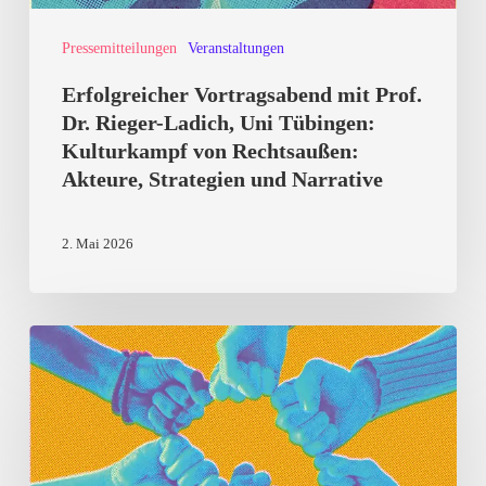
Tübingen:
Pressemitteilungen
Veranstaltungen
Kulturkampf
von
Erfolgreicher Vortragsabend mit Prof.
Rechtsaußen:
Dr. Rieger-Ladich, Uni Tübingen:
Kulturkampf von Rechtsaußen:
Akteure,
Akteure, Strategien und Narrative
Strategien
und
2. Mai 2026
Narrative
Landauer
Demokratiefest
2026:
Informieren,
Mitreden,