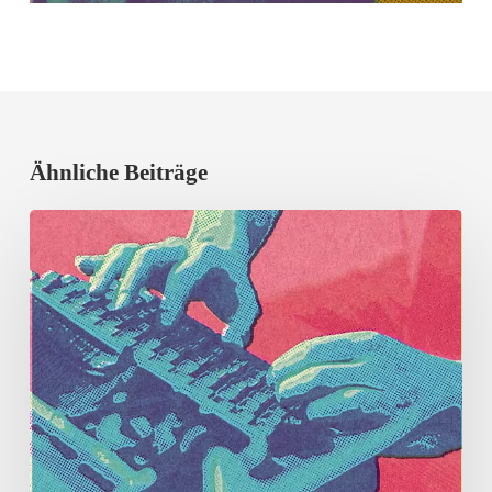
Ähnliche Beiträge
Erfolgreicher
Vortragsabend
mit
Prof.
Dr.
Rieger-
Ladich,
Uni