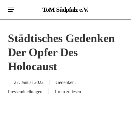
Skip
Menu
ToM Südpfalz e.V.
to
main
content
Städtisches Gedenken
Der Opfer Des
Holocaust
27. Januar 2022
Gedenken
,
Pressemitteilungen
1 min zu lesen