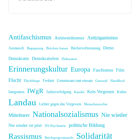
Antifaschismus
Antiziganismus
Antisemitismus
Demo
Austausch
Bücherverbrennung
Begegnung
Brücken bauen
Demokratie
Demokratiefest
Diskussion
Erinnerungskultur
Europa
Faschismus
Film
Flucht
Freiheit
Gemeinsam statt einsam
Flüchtlinge
Genozid
HausRock
IWgR
Kein Vergessen
Integration
Judenverfolgung
Kultur
Kandel
Landau
Lichter gegen das Vergessen
Menschenrechte
Nationalsozialismus
Nie wieder
Mittelmeer
politische Bildung
Nie wieder ist jetzt
NS-Psychiatrie
Solidarität
Rassismus
Reichspogromnacht