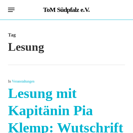
Skip
Menu
ToM Südpfalz e.V.
to
main
content
Tag
Lesung
In
Veranstaltungen
Lesung mit
Kapitänin Pia
Klemp: Wutschrift