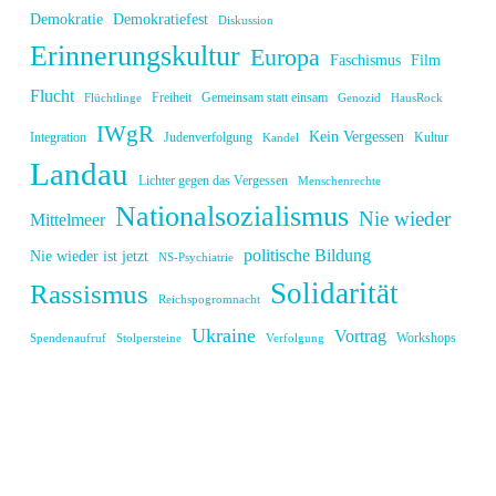
Demokratie
Demokratiefest
Diskussion
Erinnerungskultur
Europa
Faschismus
Film
Flucht
Freiheit
Gemeinsam statt einsam
Flüchtlinge
Genozid
HausRock
IWgR
Kein Vergessen
Integration
Judenverfolgung
Kultur
Kandel
Landau
Lichter gegen das Vergessen
Menschenrechte
Nationalsozialismus
Nie wieder
Mittelmeer
politische Bildung
Nie wieder ist jetzt
NS-Psychiatrie
Solidarität
Rassismus
Reichspogromnacht
Ukraine
Vortrag
Workshops
Spendenaufruf
Stolpersteine
Verfolgung