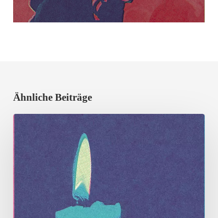
Ähnliche Beiträge
Lichter
gegen
das
Vergessen