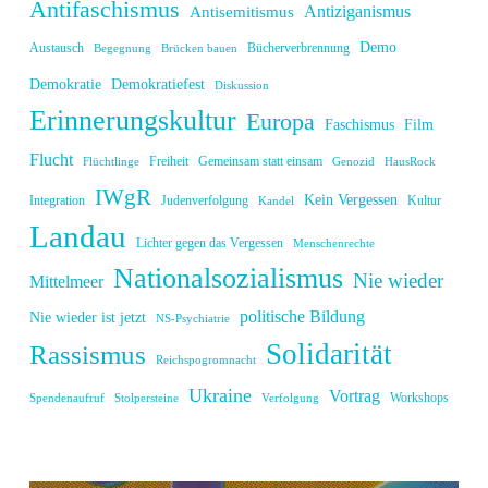
Antifaschismus
Antiziganismus
Antisemitismus
Demo
Austausch
Bücherverbrennung
Begegnung
Brücken bauen
Demokratie
Demokratiefest
Diskussion
Erinnerungskultur
Europa
Faschismus
Film
Flucht
Freiheit
Gemeinsam statt einsam
Flüchtlinge
Genozid
HausRock
IWgR
Kein Vergessen
Integration
Judenverfolgung
Kultur
Kandel
Landau
Lichter gegen das Vergessen
Menschenrechte
Nationalsozialismus
Nie wieder
Mittelmeer
politische Bildung
Nie wieder ist jetzt
NS-Psychiatrie
Solidarität
Rassismus
Reichspogromnacht
Ukraine
Vortrag
Workshops
Spendenaufruf
Stolpersteine
Verfolgung