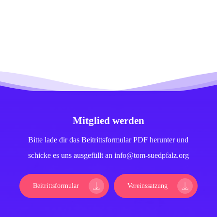
Mitglied werden
Bitte lade dir das Beitrittsformular PDF herunter und
schicke es uns ausgefüllt an info@tom-suedpfalz.org
Beitrittsformular
Vereinssatzung