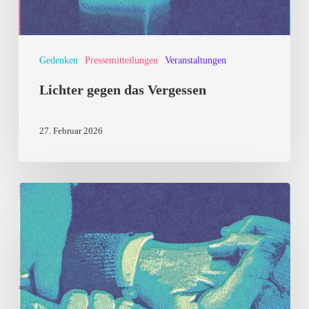
Gedenken
Pressemitteilungen
Veranstaltungen
Lichter gegen das Vergessen
27. Februar 2026
Mahnwache:
Kann
ICE
auch
hier
passieren?