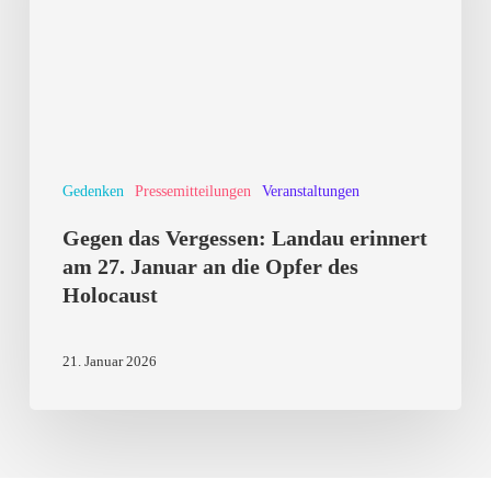
erinnert
am
27.
Januar
an
Gedenken
Pressemitteilungen
Veranstaltungen
die
Opfer
Gegen das Vergessen: Landau erinnert
des
am 27. Januar an die Opfer des
Holocaust
Holocaust
21. Januar 2026