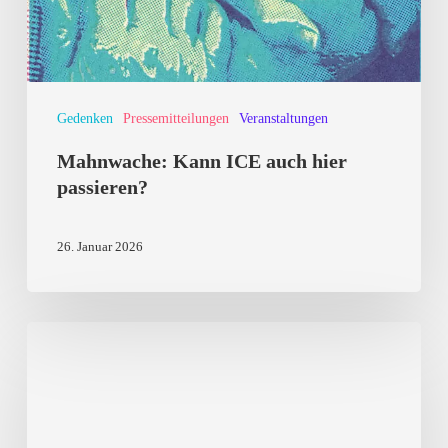
Gedenken
Pressemitteilungen
Veranstaltungen
Mahnwache: Kann ICE auch hier
passieren?
26. Januar 2026
Gegen
das
Vergessen:
Landau