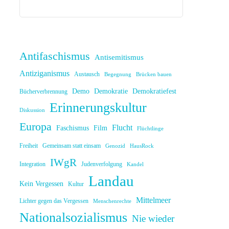
Antifaschismus
Antisemitismus
Antiziganismus
Austausch
Begegnung
Brücken bauen
Demo
Demokratie
Demokratiefest
Bücherverbrennung
Erinnerungskultur
Diskussion
Europa
Flucht
Faschismus
Film
Flüchtlinge
Freiheit
Gemeinsam statt einsam
Genozid
HausRock
IWgR
Integration
Judenverfolgung
Kandel
Landau
Kein Vergessen
Kultur
Mittelmeer
Lichter gegen das Vergessen
Menschenrechte
Nationalsozialismus
Nie wieder