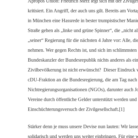
Apropos Union: Friedrich Merz legt sich mit der Zivilges
kritisiert. Ein Angriff, der auch uns gilt. Bereits am V
in München eine Hassrede in bester trumpistischer Mani
Straße gehen als „linke und grüne Spinner“, die „nicht 
„seiner“ Regierung für die nächsten 4 Jahre vor: Alle, die
nehmen. Wer gegen Rechts ist, und sich im schlimmsten F
Bundeskanzler der Bundesrepublik nichts anderes als ein 
Zivilbevölkerung ist nicht erwünscht? Dieser Eindruck 
cDU-Fraktion an die Bundesregierung, die am Tag nach 
Nichtregierungsorganisationen (NGOs), darunter auch Jo
Vereine durch öffentliche Gelder unterstützt werden und o
Einschüchterungsversuch der Zivilgesellschaft.[1]
Stärker denn je muss unsere Devise nun lauten: Wir lass
solidarisch und werden uns weiter einbringen. Für eine 