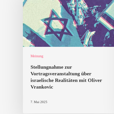
Vortragsveranstaltung
über
israelische
Realitäten
mit
Oliver
Vrankovic
Meinung
Stellungnahme zur
Vortragsveranstaltung über
israelische Realitäten mit Oliver
Vrankovic
7. Mai 2025