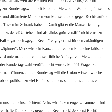
ellschaft an, weil diese seinen Flirt mit der AfD entsprechend
ortag zur Bundestagswahl hielt Friedrich Merz beim Wahlkampfabschluss
er und diffamierte Millionen von Menschen, die gegen Rechts auf die
alle Tassen im Schrank haben“. Damit gibt er die Marschrichtung
 links der cDU stehen sind als „links-grün-versifft“ nicht ernst zu
all sogar noch „gegen Rechts“ engagiert, ist für den zukünftigen
„Spinner“. Merz wird ein Kanzler der rechten Elite, eine kritische
wird untermauert durch die schriftliche Anfrage von Merz und der
der Bundestagswahl veröffentlicht wurde. Mit 551 Fragen zu
urnalist*innen, an den Bundestag will die Union wissen, welche
b sie politisch zu viel Einfluss nehmen, sind nichts anderes ein
en uns nicht einschüchtern! Nein, wir rücken enger zusammen, sind
wehrhafte Demokratie, gegen den Rechtsruck! Jetzt erst Recht!