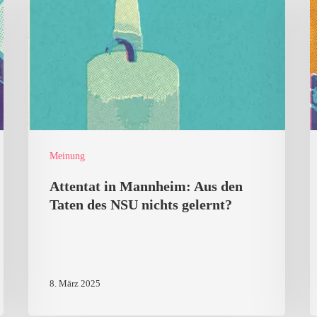
Mannheim:
B
Aus
a
den
2
Taten
F
des
2
NSU
z
nichts
S
Meinung
gelernt?
Attentat in Mannheim: Aus den
Taten des NSU nichts gelernt?
8. März 2025