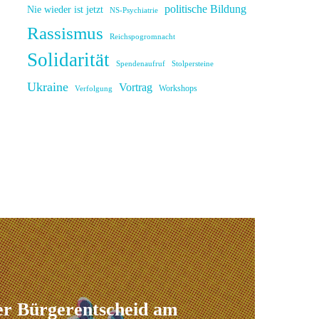
politische Bildung
Nie wieder ist jetzt
NS-Psychiatrie
Rassismus
Reichspogromnacht
Solidarität
Spendenaufruf
Stolpersteine
Ukraine
Vortrag
Workshops
Verfolgung
er Bürgerentscheid am