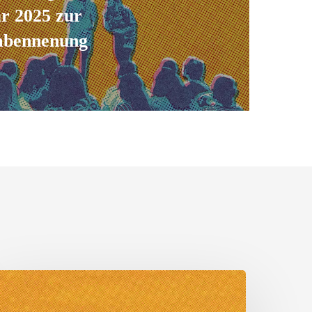
r 2025 zur
mbennenung
.
andauer