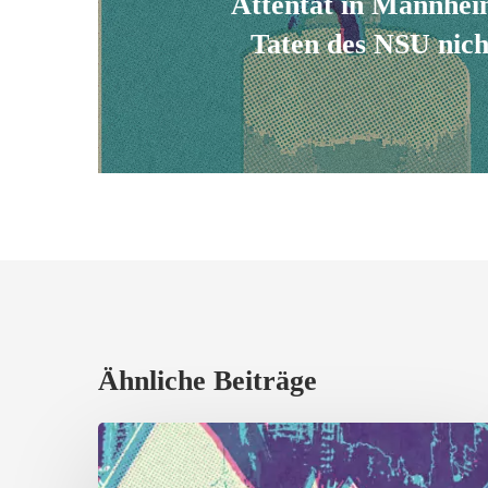
Attentat in Mannhei
Taten des NSU nich
Ähnliche Beiträge
Stellungnahme
zur