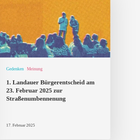
ürgerentscheid
m
3.
ebruar
025
ur
traßenumbennenung
Gedenken
Meinung
1. Landauer Bürgerentscheid am
23. Februar 2025 zur
Straßenumbennenung
17. Februar 2025