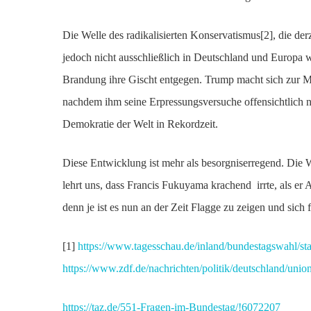
Die Welle des radikalisierten Konservatismus[2], die derze
jedoch nicht ausschließlich in Deutschland und Europa wi
Brandung ihre Gischt entgegen. Trump macht sich zur Mar
nachdem ihm seine Erpressungsversuche offensichtlich ni
Demokratie der Welt in Rekordzeit.
Diese Entwicklung ist mehr als besorgniserregend. Die
lehrt uns, dass Francis Fukuyama krachend irrte, als er
denn je ist es nun an der Zeit Flagge zu zeigen und sich 
[1]
https://www.tagesschau.de/inland/bundestagswahl/st
https://www.zdf.de/nachrichten/politik/deutschland/unio
https://taz.de/551-Fragen-im-Bundestag/!6072207