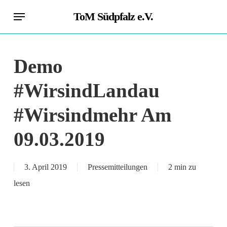
Skip
Menu
ToM Südpfalz e.V.
to
main
content
Demo
#WirsindLandau
#Wirsindmehr Am
09.03.2019
3. April 2019
Pressemitteilungen
2 min zu
lesen