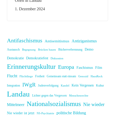
Orten in Landau
1. Dezember 2024
Antifaschismus
Antiziganismus
Antisemitismus
Demo
Austausch
Bücherverbrennung
Begegnung
Brücken bauen
Demokratie
Demokratiefest
Diskussion
Erinnerungskultur
Europa
Faschismus
Film
Flucht
Freiheit
Gemeinsam statt einsam
Flüchtlinge
Genozid
HausRock
IWgR
Kein Vergessen
Integration
Judenverfolgung
Kultur
Kandel
Landau
Lichter gegen das Vergessen
Menschenrechte
Nationalsozialismus
Nie wieder
Mittelmeer
politische Bildung
Nie wieder ist jetzt
NS-Psychiatrie