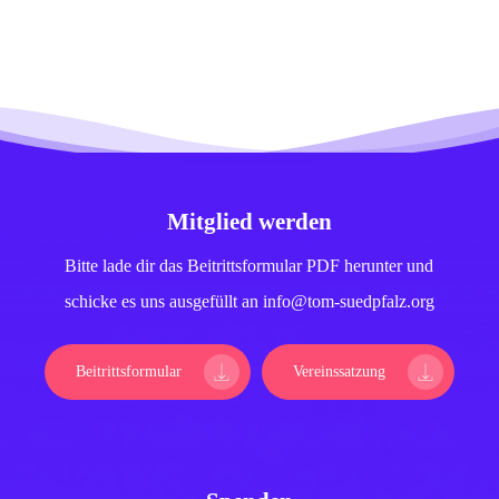
Mitglied werden
Bitte lade dir das Beitrittsformular PDF herunter und
schicke es uns ausgefüllt an info@tom-suedpfalz.org
Beitrittsformular
Vereinssatzung