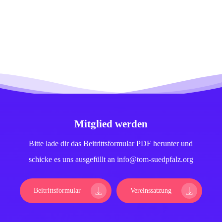
Mitglied werden
Bitte lade dir das Beitrittsformular PDF herunter und
schicke es uns ausgefüllt an info@tom-suedpfalz.org
Beitrittsformular
Vereinssatzung