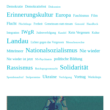
Demokratie
Demokratiefest
Diskussion
Erinnerungskultur
Europa
Faschismus
Film
Flucht
Freiheit
Gemeinsam statt einsam
Flüchtlinge
Genozid
HausRock
IWgR
Kein Vergessen
Integration
Judenverfolgung
Kultur
Kandel
Landau
Lichter gegen das Vergessen
Menschenrechte
Nationalsozialismus
Nie wieder
Mittelmeer
politische Bildung
Nie wieder ist jetzt
NS-Psychiatrie
Solidarität
Rassismus
Reichspogromnacht
Ukraine
Vortrag
Workshops
Spendenaufruf
Stolpersteine
Verfolgung