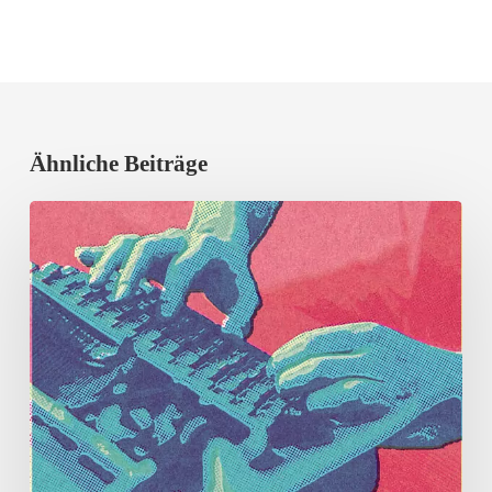
Ähnliche Beiträge
Erfolgreicher
Vortragsabend
mit
Prof.
Dr.
Rieger-
Ladich,
Uni