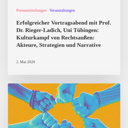
Tübingen:
Pressemitteilungen
Veranstaltungen
Kulturkampf
von
Erfolgreicher Vortragsabend mit Prof.
Rechtsaußen:
Dr. Rieger-Ladich, Uni Tübingen:
Kulturkampf von Rechtsaußen:
Akteure,
Akteure, Strategien und Narrative
Strategien
und
2. Mai 2026
Narrative
Landauer
Demokratiefest
2026:
Informieren,
Mitreden,