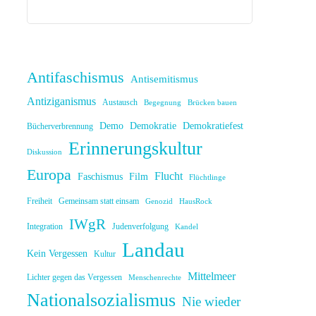
Antifaschismus
Antisemitismus
Antiziganismus
Austausch
Begegnung
Brücken bauen
Demo
Demokratie
Demokratiefest
Bücherverbrennung
Erinnerungskultur
Diskussion
Europa
Flucht
Faschismus
Film
Flüchtlinge
Freiheit
Gemeinsam statt einsam
Genozid
HausRock
IWgR
Integration
Judenverfolgung
Kandel
Landau
Kein Vergessen
Kultur
Mittelmeer
Lichter gegen das Vergessen
Menschenrechte
Nationalsozialismus
Nie wieder