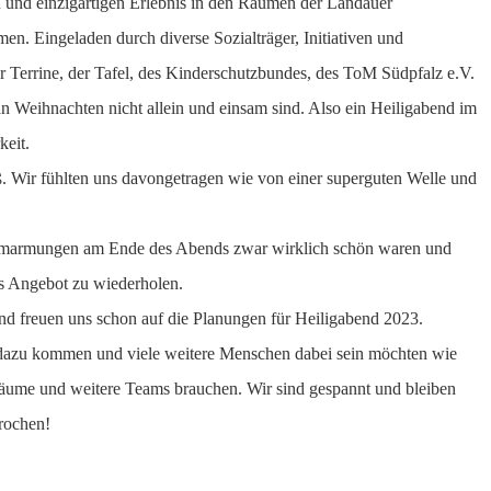
und einzigartigen Erlebnis in den Räumen der Landauer
. Eingeladen durch diverse Sozialträger, Initiativen und
r Terrine, der Tafel, des Kinderschutzbundes, des ToM Südpfalz e.V.
n Weihnachten nicht allein und einsam sind. Also ein Heiligabend im
keit.
. Wir fühlten uns davongetragen wie von einer superguten Welle und
 Umarmungen am Ende des Abends zwar wirklich schön waren und
ses Angebot zu wiederholen.
 freuen uns schon auf die Planungen für Heiligabend 2023.
 dazu kommen und viele weitere Menschen dabei sein möchten wie
äume und weitere Teams brauchen. Wir sind gespannt und bleiben
prochen!