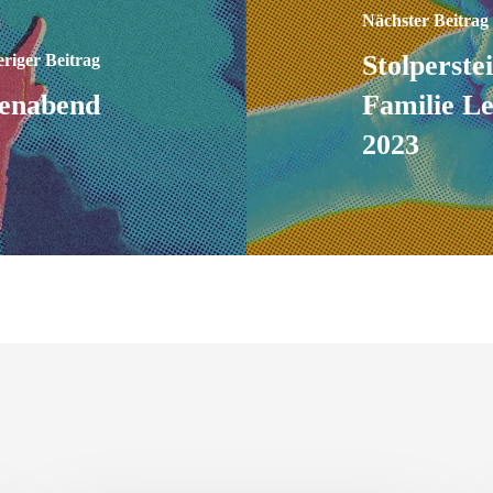
Nächster Beitrag
Stolperste
riger Beitrag
penabend
Familie L
2023