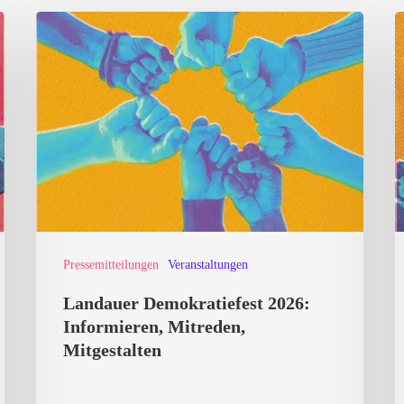
Landauer
K
Demokratiefest
v
2026:
R
Informieren,
A
Mitreden,
S
Mitgestalten
N
Pressemitteilungen
Veranstaltungen
Landauer Demokratiefest 2026:
Informieren, Mitreden,
Mitgestalten