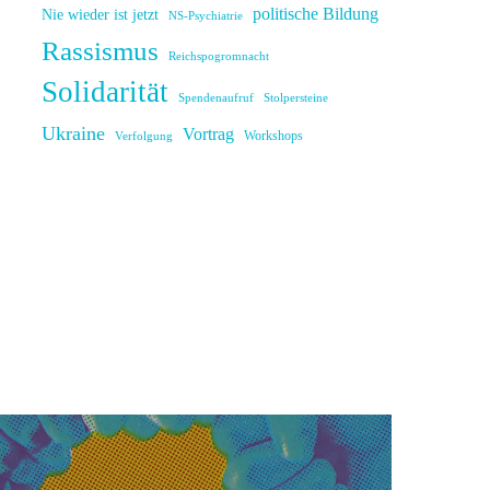
politische Bildung
Nie wieder ist jetzt
NS-Psychiatrie
Rassismus
Reichspogromnacht
Solidarität
Spendenaufruf
Stolpersteine
Ukraine
Vortrag
Workshops
Verfolgung