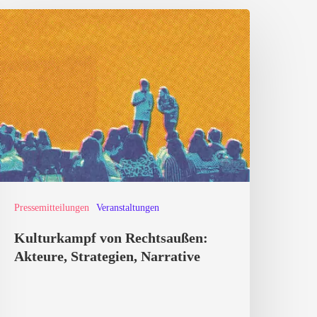
ulturkampf
on
echtsaußen:
kteure,
trategien,
arrative
Pressemitteilungen
Veranstaltungen
Kulturkampf von Rechtsaußen:
Akteure, Strategien, Narrative