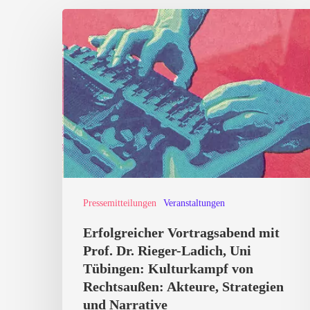
Erfolgreicher
Vortragsabend
mit
Prof.
Dr.
Rieger-
Ladich,
Uni
Tübingen:
Pressemitteilungen
Veranstaltungen
Kulturkampf
Erfolgreicher Vortragsabend mit
von
Prof. Dr. Rieger-Ladich, Uni
Rechtsaußen:
Tübingen: Kulturkampf von
Akteure,
Rechtsaußen: Akteure, Strategien
und Narrative
Strategien