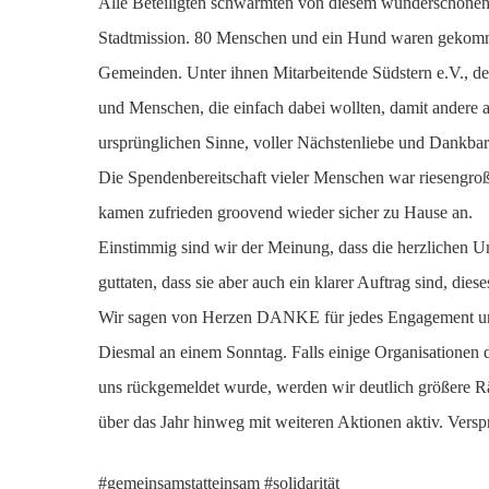
Alle Beteiligten schwärmten von diesem wunderschönen 
Stadtmission. 80 Menschen und ein Hund waren gekommen
Gemeinden. Unter ihnen Mitarbeitende Südstern e.V., de
und Menschen, die einfach dabei wollten, damit andere a
ursprünglichen Sinne, voller Nächstenliebe und Dankbar
Die Spendenbereitschaft vieler Menschen war riesengroß
kamen zufrieden groovend wieder sicher zu Hause an.
Einstimmig sind wir der Meinung, dass die herzlichen
guttaten, dass sie aber auch ein klarer Auftrag sind, die
Wir sagen von Herzen DANKE für jedes Engagement und
Diesmal an einem Sonntag. Falls einige Organisationen
uns rückgemeldet wurde, werden wir deutlich größere R
über das Jahr hinweg mit weiteren Aktionen aktiv. Vers
#gemeinsamstatteinsam #solidarität