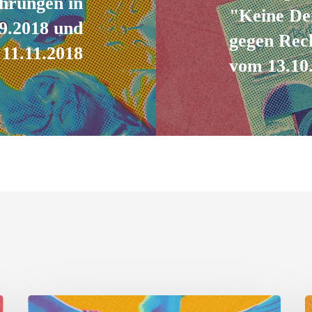
ührungen in
"Keine De
9.2018 und
gegen Rech
11.11.2018
vom 13.10
Landauer
K