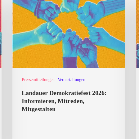
Demokratiefest
v
2026:
R
Informieren,
A
Mitreden,
S
Mitgestalten
N
Pressemitteilungen
Veranstaltungen
Landauer Demokratiefest 2026:
Informieren, Mitreden,
Mitgestalten