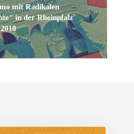
mo mit Radikalen
te" in der Rheinpfalz
.2018
ulturkampf