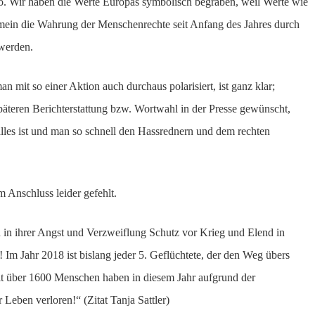
 so. Wir haben die Werte Europas symbolisch begraben, weil Werte wie
gemein die Wahrung der Menschenrechte seit Anfang des Jahres durch
 werden.
n mit so einer Aktion auch durchaus polarisiert, ist ganz klar;
späteren Berichterstattung bzw. Wortwahl in der Presse gewünscht,
lles ist und man so schnell den Hassrednern und dem rechten
 Anschluss leider gefehlt.
 in ihrer Angst und Verzweiflung Schutz vor Krieg und Elend in
 Im Jahr 2018 ist bislang jeder 5. Geflüchtete, der den Weg übers
it über 1600 Menschen haben in diesem Jahr aufgrund der
Leben verloren!“ (Zitat Tanja Sattler)