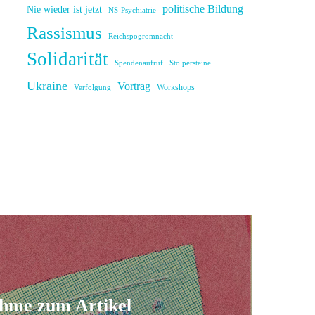
politische Bildung
Nie wieder ist jetzt
NS-Psychiatrie
Rassismus
Reichspogromnacht
Solidarität
Spendenaufruf
Stolpersteine
Ukraine
Vortrag
Workshops
Verfolgung
ahme zum Artikel