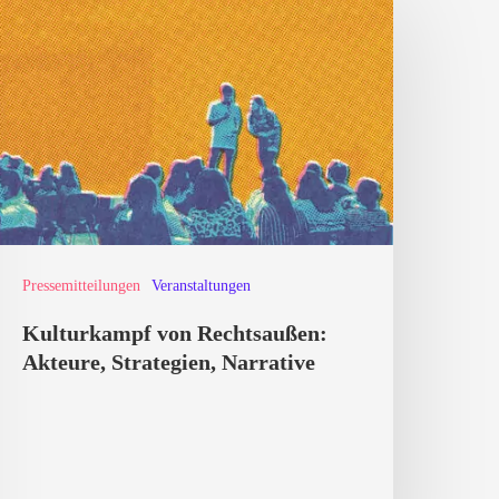
on
echtsaußen:
kteure,
trategien,
arrative
Pressemitteilungen
Veranstaltungen
Kulturkampf von Rechtsaußen:
Akteure, Strategien, Narrative