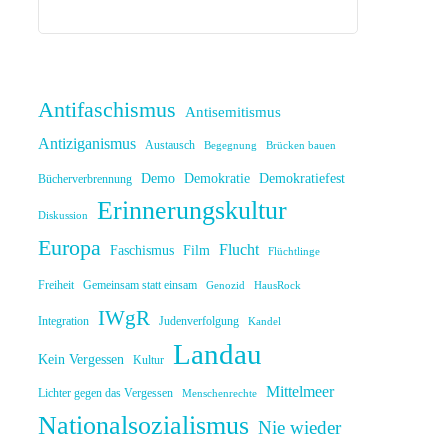
Antifaschismus
Antisemitismus
Antiziganismus
Austausch
Begegnung
Brücken bauen
Demo
Demokratie
Demokratiefest
Bücherverbrennung
Erinnerungskultur
Diskussion
Europa
Flucht
Faschismus
Film
Flüchtlinge
Freiheit
Gemeinsam statt einsam
Genozid
HausRock
IWgR
Integration
Judenverfolgung
Kandel
Landau
Kein Vergessen
Kultur
Mittelmeer
Lichter gegen das Vergessen
Menschenrechte
Nationalsozialismus
Nie wieder