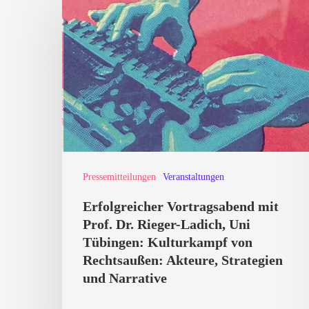
Vortragsabend
mit
Prof.
Dr.
Rieger-
Ladich,
Uni
Tübingen:
Pressemitteilungen
Veranstaltungen
Kulturkampf
Erfolgreicher Vortragsabend mit
von
Prof. Dr. Rieger-Ladich, Uni
Rechtsaußen:
Tübingen: Kulturkampf von
Akteure,
Rechtsaußen: Akteure, Strategien
und Narrative
Strategien
und