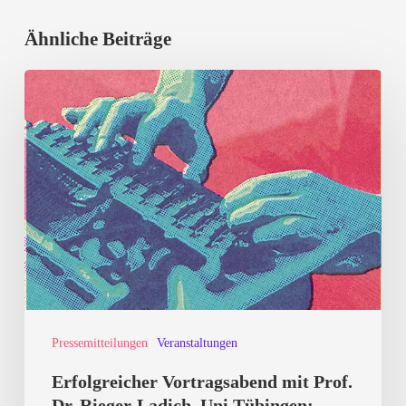
Ähnliche Beiträge
Erfolgreicher
Vortragsabend
mit
Prof.
Dr.
Rieger-
Ladich,
Uni
Tübingen:
Pressemitteilungen
Veranstaltungen
Kulturkampf
von
Erfolgreicher Vortragsabend mit Prof.
Rechtsaußen:
Dr. Rieger-Ladich, Uni Tübingen: