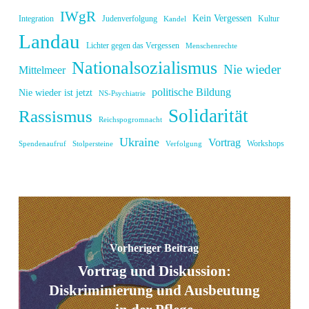
IWgR
Kein Vergessen
Integration
Judenverfolgung
Kultur
Kandel
Landau
Lichter gegen das Vergessen
Menschenrechte
Nationalsozialismus
Nie wieder
Mittelmeer
politische Bildung
Nie wieder ist jetzt
NS-Psychiatrie
Solidarität
Rassismus
Reichspogromnacht
Ukraine
Vortrag
Workshops
Spendenaufruf
Stolpersteine
Verfolgung
Vorheriger Beitrag
Vortrag und Diskussion:
Diskriminierung und Ausbeutung