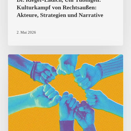
Kulturkampf von Rechtsaußen:
Akteure,
Akteure, Strategien und Narrative
Strategien
und
2. Mai 2026
Narrative
Landauer
Demokratiefest
2026:
Informieren,
Mitreden,
Mitgestalten