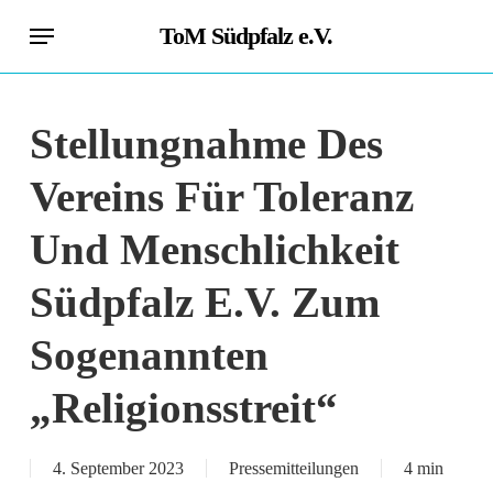
Skip
Menu
ToM Südpfalz e.V.
to
main
content
Stellungnahme Des
Vereins Für Toleranz
Und Menschlichkeit
Südpfalz E.V. Zum
Sogenannten
„Religionsstreit“
4. September 2023
Pressemitteilungen
4 min