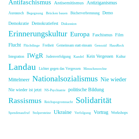
Antifaschismus
Antiziganismus
Antisemitismus
Demo
Austausch
Bücherverbrennung
Begegnung
Brücken bauen
Demokratie
Demokratiefest
Diskussion
Erinnerungskultur
Europa
Faschismus
Film
Flucht
Freiheit
Gemeinsam statt einsam
Flüchtlinge
Genozid
HausRock
IWgR
Kein Vergessen
Integration
Judenverfolgung
Kultur
Kandel
Landau
Lichter gegen das Vergessen
Menschenrechte
Nationalsozialismus
Nie wieder
Mittelmeer
politische Bildung
Nie wieder ist jetzt
NS-Psychiatrie
Solidarität
Rassismus
Reichspogromnacht
Ukraine
Vortrag
Workshops
Spendenaufruf
Stolpersteine
Verfolgung