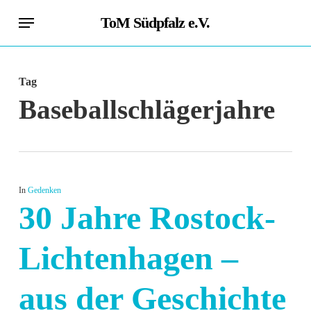
Skip
Menu
ToM Südpfalz e.V.
to
main
content
Tag
Baseballschlägerjahre
In
Gedenken
30 Jahre Rostock-
Lichtenhagen –
aus der Geschichte