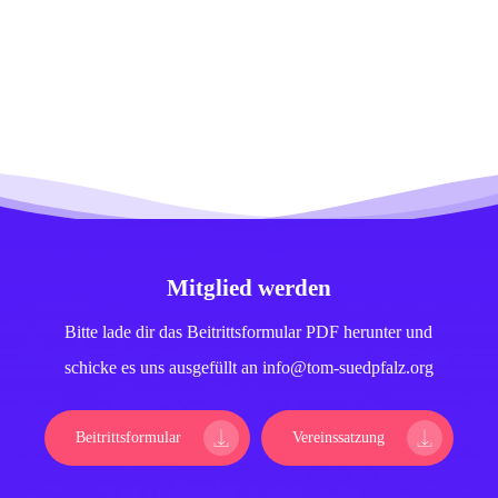
Mitglied werden
Bitte lade dir das Beitrittsformular PDF herunter und
schicke es uns ausgefüllt an info@tom-suedpfalz.org
Beitrittsformular
Vereinssatzung