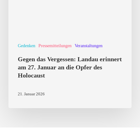
am
27.
Januar
an
Gedenken
Pressemitteilungen
Veranstaltungen
die
Opfer
Gegen das Vergessen: Landau erinnert
des
am 27. Januar an die Opfer des
Holocaust
Holocaust
21. Januar 2026