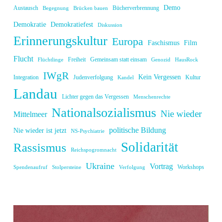
Demo
Austausch
Bücherverbrennung
Begegnung
Brücken bauen
Demokratie
Demokratiefest
Diskussion
Erinnerungskultur
Europa
Faschismus
Film
Flucht
Freiheit
Gemeinsam statt einsam
Flüchtlinge
Genozid
HausRock
IWgR
Kein Vergessen
Integration
Judenverfolgung
Kultur
Kandel
Landau
Lichter gegen das Vergessen
Menschenrechte
Nationalsozialismus
Nie wieder
Mittelmeer
politische Bildung
Nie wieder ist jetzt
NS-Psychiatrie
Solidarität
Rassismus
Reichspogromnacht
Ukraine
Vortrag
Workshops
Spendenaufruf
Stolpersteine
Verfolgung