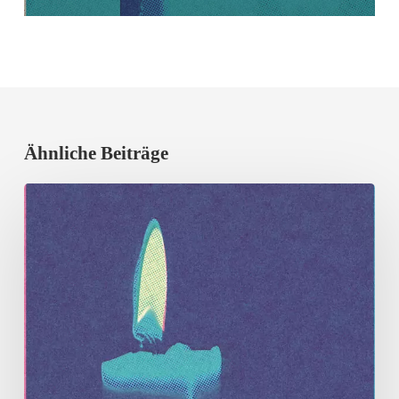
Ähnliche Beiträge
Lichter
gegen
das
Vergessen