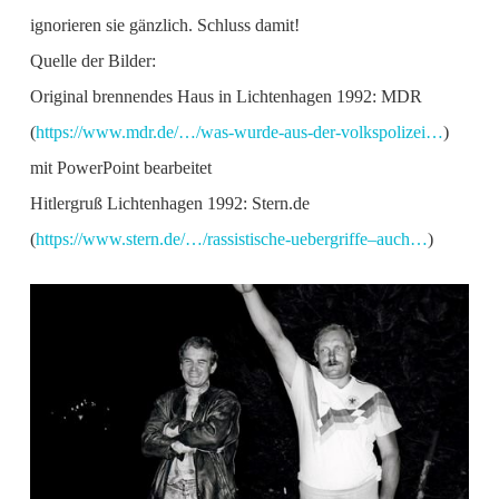
ignorieren sie gänzlich. Schluss damit!
Quelle der Bilder:
Original brennendes Haus in Lichtenhagen 1992: MDR
(
https://www.mdr.de/…/was-wurde-aus-der-volkspolizei…
)
mit PowerPoint bearbeitet
Hitlergruß Lichtenhagen 1992: Stern.de
(
https://www.stern.de/…/rassistische-uebergriffe–auch…
)