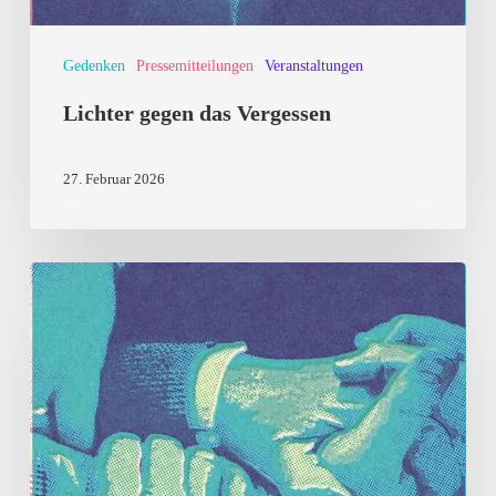
Gedenken
Pressemitteilungen
Veranstaltungen
Lichter gegen das Vergessen
27. Februar 2026
Mahnwache:
Kann
ICE
auch
hier
passieren?