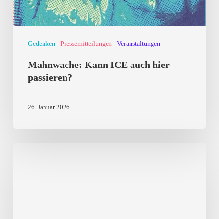
Gedenken
Pressemitteilungen
Veranstaltungen
Mahnwache: Kann ICE auch hier
passieren?
26. Januar 2026
Gegen
das
Vergessen:
Landau
erinnert