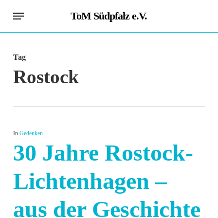
Skip
Menu
ToM Südpfalz e.V.
to
main
content
Tag
Rostock
In
Gedenken
30 Jahre Rostock-
Lichtenhagen –
aus der Geschichte