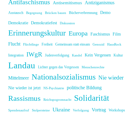
Antifaschismus
Antiziganismus
Antisemitismus
Demo
Austausch
Bücherverbrennung
Begegnung
Brücken bauen
Demokratie
Demokratiefest
Diskussion
Erinnerungskultur
Europa
Faschismus
Film
Flucht
Freiheit
Gemeinsam statt einsam
Flüchtlinge
Genozid
HausRock
IWgR
Kein Vergessen
Integration
Judenverfolgung
Kultur
Kandel
Landau
Lichter gegen das Vergessen
Menschenrechte
Nationalsozialismus
Nie wieder
Mittelmeer
politische Bildung
Nie wieder ist jetzt
NS-Psychiatrie
Solidarität
Rassismus
Reichspogromnacht
Ukraine
Vortrag
Workshops
Spendenaufruf
Stolpersteine
Verfolgung