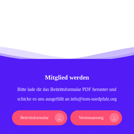
Mitglied werden
Bitte lade dir das Beitrittsformular PDF herunter und
schicke es uns ausgefüllt an info@tom-suedpfalz.org
Beitrittsformular
Vereinssatzung