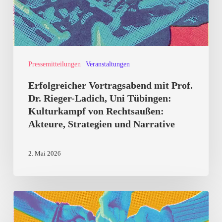
Rieger-
Ladich,
Uni
Tübingen:
Pressemitteilungen
Veranstaltungen
Kulturkampf
von
Erfolgreicher Vortragsabend mit Prof.
Rechtsaußen:
Dr. Rieger-Ladich, Uni Tübingen:
Kulturkampf von Rechtsaußen:
Akteure,
Akteure, Strategien und Narrative
Strategien
und
2. Mai 2026
Narrative
Landauer
Demokratiefest