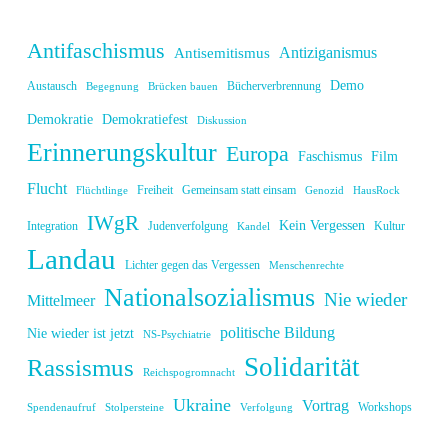
Antifaschismus
Antiziganismus
Antisemitismus
Demo
Austausch
Bücherverbrennung
Begegnung
Brücken bauen
Demokratie
Demokratiefest
Diskussion
Erinnerungskultur
Europa
Faschismus
Film
Flucht
Freiheit
Gemeinsam statt einsam
Flüchtlinge
Genozid
HausRock
IWgR
Kein Vergessen
Integration
Judenverfolgung
Kultur
Kandel
Landau
Lichter gegen das Vergessen
Menschenrechte
Nationalsozialismus
Nie wieder
Mittelmeer
politische Bildung
Nie wieder ist jetzt
NS-Psychiatrie
Solidarität
Rassismus
Reichspogromnacht
Ukraine
Vortrag
Workshops
Spendenaufruf
Stolpersteine
Verfolgung