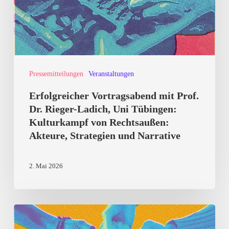
Rieger-
Ladich,
Uni
Tübingen:
Pressemitteilungen
Veranstaltungen
Kulturkampf
von
Erfolgreicher Vortragsabend mit Prof.
Rechtsaußen:
Dr. Rieger-Ladich, Uni Tübingen:
Kulturkampf von Rechtsaußen:
Akteure,
Akteure, Strategien und Narrative
Strategien
und
2. Mai 2026
Narrative
Landauer
Demokratiefest