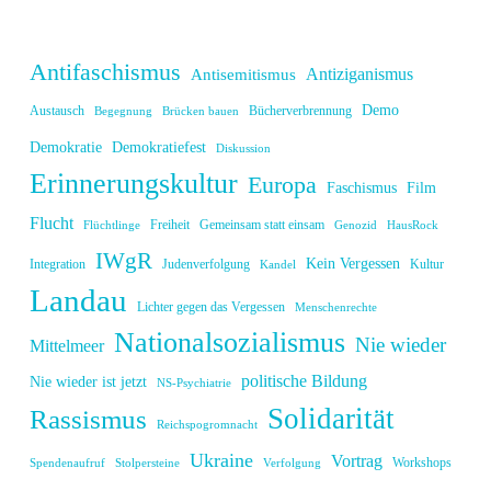
Antifaschismus
Antiziganismus
Antisemitismus
Demo
Austausch
Bücherverbrennung
Begegnung
Brücken bauen
Demokratie
Demokratiefest
Diskussion
Erinnerungskultur
Europa
Faschismus
Film
Flucht
Freiheit
Gemeinsam statt einsam
Flüchtlinge
Genozid
HausRock
IWgR
Kein Vergessen
Integration
Judenverfolgung
Kultur
Kandel
Landau
Lichter gegen das Vergessen
Menschenrechte
Nationalsozialismus
Nie wieder
Mittelmeer
politische Bildung
Nie wieder ist jetzt
NS-Psychiatrie
Solidarität
Rassismus
Reichspogromnacht
Ukraine
Vortrag
Workshops
Spendenaufruf
Stolpersteine
Verfolgung