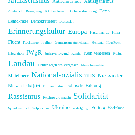
Antifaschismus
Antiziganismus
Antisemitismus
Demo
Austausch
Bücherverbrennung
Begegnung
Brücken bauen
Demokratie
Demokratiefest
Diskussion
Erinnerungskultur
Europa
Faschismus
Film
Flucht
Freiheit
Gemeinsam statt einsam
Flüchtlinge
Genozid
HausRock
IWgR
Kein Vergessen
Integration
Judenverfolgung
Kultur
Kandel
Landau
Lichter gegen das Vergessen
Menschenrechte
Nationalsozialismus
Nie wieder
Mittelmeer
politische Bildung
Nie wieder ist jetzt
NS-Psychiatrie
Solidarität
Rassismus
Reichspogromnacht
Ukraine
Vortrag
Workshops
Spendenaufruf
Stolpersteine
Verfolgung