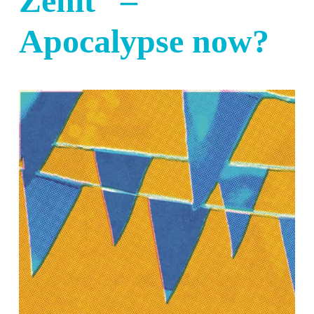
Zenit“ –
Apocalypse now?