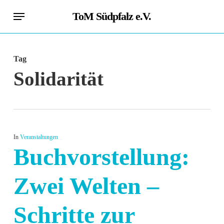
Skip
Menu
ToM Südpfalz e.V.
to
main
content
Tag
Solidarität
In
Veranstaltungen
Buchvorstellung:
Zwei Welten –
Schritte zur