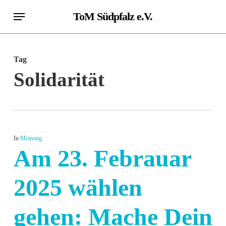
Skip
Menu
ToM Südpfalz e.V.
to
main
content
Tag
Solidarität
In
Meinung
Am 23. Febrauar
2025 wählen
gehen: Mache Dein