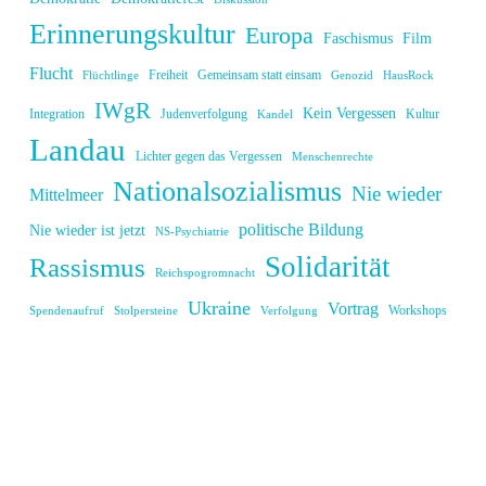
Erinnerungskultur
Europa
Faschismus
Film
Flucht
Freiheit
Gemeinsam statt einsam
Flüchtlinge
Genozid
HausRock
IWgR
Kein Vergessen
Integration
Judenverfolgung
Kultur
Kandel
Landau
Lichter gegen das Vergessen
Menschenrechte
Nationalsozialismus
Nie wieder
Mittelmeer
politische Bildung
Nie wieder ist jetzt
NS-Psychiatrie
Solidarität
Rassismus
Reichspogromnacht
Ukraine
Vortrag
Workshops
Spendenaufruf
Stolpersteine
Verfolgung